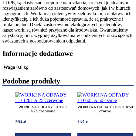
LDPE, są elastyczne i odporne na rozdarcia, co czyni je idealnym
rozwiązaniem zarówno do zastosowań domowych, jak i w biurach
czy ogrodach. Worki mają intensywny zielony kolor, co ułatwia ich
identyfikację, a ich duża pojemność sprawia, że są praktyczne i
funkcjonalne. Dzięki zastosowaniu ekologicznych materiałów,
nasze worki są również przyjazne dla środowiska. Gwarantujemy
satysfakcję oraz wygodę użytkowania w codziennych obowiązkach
związanych z gospodarowaniem odpadami.
Informacje dodatkowe
Waga
0,8 kg
Podobne produkty
WORKI NA ODPADY LD 120L
WORKI NA ODPADY LD 60L A’50
A’25 czerwone
czarne
7,82
zł
7,01
zł