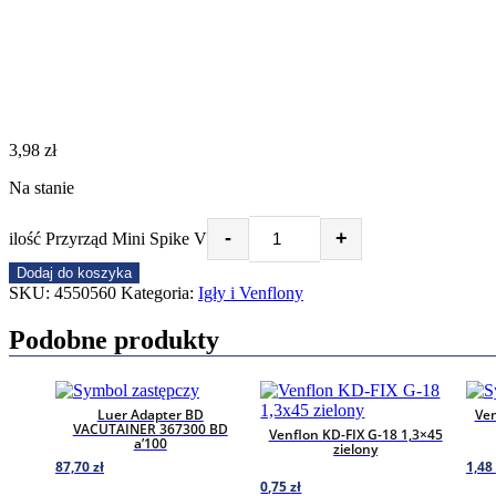
3,98
zł
Na stanie
-
+
ilość Przyrząd Mini Spike V
Dodaj do koszyka
SKU:
4550560
Kategoria:
Igły i Venflony
Podobne produkty
Luer Adapter BD
Ve
VACUTAINER 367300 BD
Venflon KD-FIX G-18 1,3×45
a’100
zielony
87,70
zł
1,48
0,75
zł