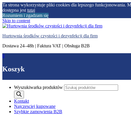
Ta strona wykorzystuje pliki cookies dla lepszego funkcjonowania. 
dostępna jest
tutaj
Rozumiem i zgadzam się
Skip to content
Hurtownia środków czystości i dezynfekcji dla firm
Dostawa 24–48h | Faktura VAT | Obsługa B2B
0
Koszyk
Wyszukiwarka produktów
Kontakt
Najczesciej kupowane
Szybkie zamowienia B2B