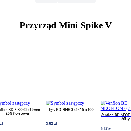
Przyrząd Mini Spike V
nflon KD-FIX 0,62x19mm
Igły KD-FINE 0,45×16 a’100
26G fioletowa
Venflon BD NEOF
żółty
zł
5,82
zł
6,27
zł