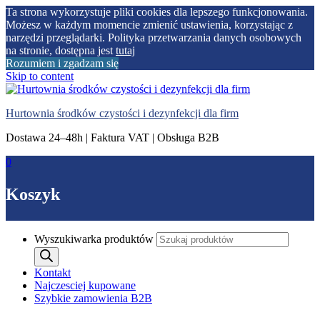
Ta strona wykorzystuje pliki cookies dla lepszego funkcjonowania.
Możesz w każdym momencie zmienić ustawienia, korzystając z
narzędzi przeglądarki. Polityka przetwarzania danych osobowych
na stronie, dostępna jest
tutaj
Rozumiem i zgadzam się
Skip to content
Hurtownia środków czystości i dezynfekcji dla firm
Dostawa 24–48h | Faktura VAT | Obsługa B2B
0
Koszyk
Wyszukiwarka produktów
Kontakt
Najczesciej kupowane
Szybkie zamowienia B2B