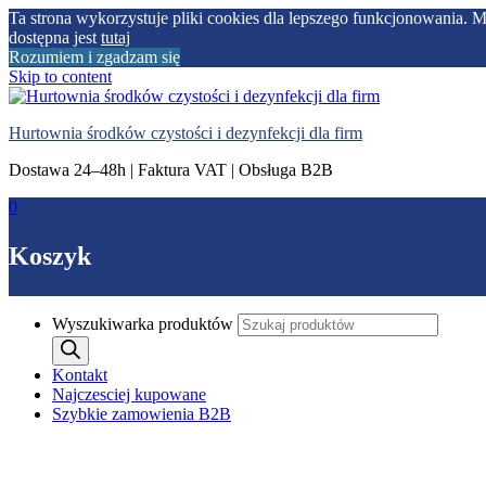
Ta strona wykorzystuje pliki cookies dla lepszego funkcjonowania. 
dostępna jest
tutaj
Rozumiem i zgadzam się
Skip to content
Hurtownia środków czystości i dezynfekcji dla firm
Dostawa 24–48h | Faktura VAT | Obsługa B2B
0
Koszyk
Wyszukiwarka produktów
Kontakt
Najczesciej kupowane
Szybkie zamowienia B2B