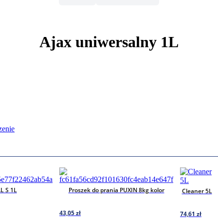
Ajax uniwersalny 1L
zenie
L S 1L
Proszek do prania PUXIN 8kg kolor
Cleaner 5L
43,05
zł
74,61
zł