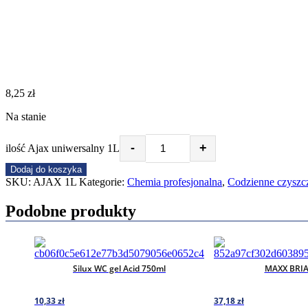
8,25
zł
Na stanie
-
+
ilość Ajax uniwersalny 1L
Dodaj do koszyka
SKU:
AJAX 1L
Kategorie:
Chemia profesjonalna
,
Codzienne czyszc
Podobne produkty
Silux WC gel Acid 750ml
MAXX BRIA
10,33
zł
37,18
zł